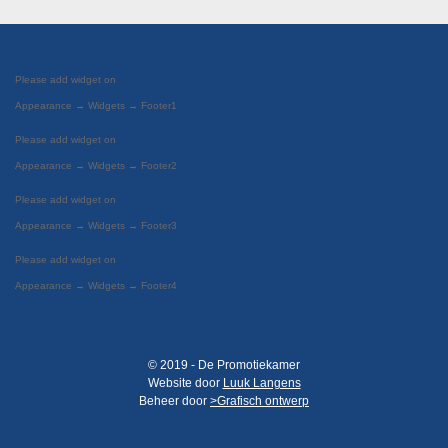
Please add widget on
Appearance → Widgets → Footer1
Please add widget on
Appearance → Widgets → Footer2
Please add widget on
Appearance → Widgets → Footer3
Please add widget on
Appearance → Widgets → Footer4
© 2019 - De Promotiekamer
Website door
Luuk Langens
Beheer door
>Grafisch ontwerp