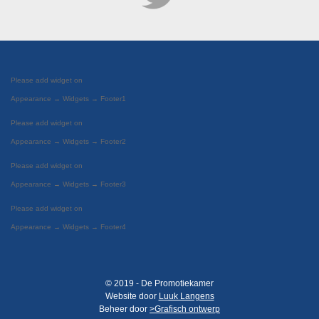
Please add widget on
Appearance → Widgets → Footer1
Please add widget on
Appearance → Widgets → Footer2
Please add widget on
Appearance → Widgets → Footer3
Please add widget on
Appearance → Widgets → Footer4
© 2019 - De Promotiekamer
Website door
Luuk Langens
Beheer door
>Grafisch ontwerp